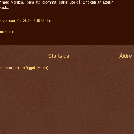
med Monica...bara att "glömma" saker ute då. Brickan är jättefin.
 vecka
ovember 26, 2012 9:30:00 fm
ommentar
Startsida
Äldre 
entarer till inlägget (Atom)