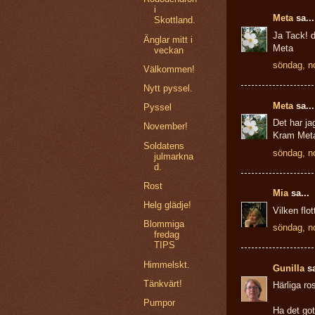
i
Meta
sa...
Skottland.
Ja Tack! d
Änglar mitt i
Meta
veckan
söndag, n
Välkommen!
Nytt pyssel.
Meta
sa...
Pyssel
Det har ja
November!
Kram Met
Soldatens
söndag, n
julmarkna
d.
Rost
Mia
sa...
Helg glädje!
Vilken flo
Blommiga
söndag, n
fredag
TIPS
Himmelskt.
Gunilla
sa
Tänkvärt!
Härliga ros
Pumpor
Ha det got