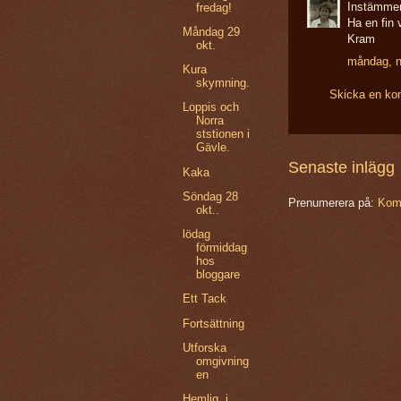
Instämmer 
fredag!
Ha en fin
Måndag 29
Kram
okt.
måndag, n
Kura
skymning.
Skicka en k
Loppis och
Norra
ststionen i
Gävle.
Senaste inlägg
Kaka
Söndag 28
Prenumerera på:
Komm
okt..
lödag
förmiddag
hos
bloggare
Ett Tack
Fortsättning
Utforska
omgivning
en
Hemlig. i