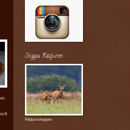
Stoppa Rådjuren
oni.
 och
Rådjursshoppen