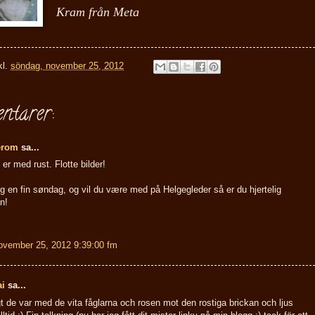
K
ra
m från Meta
kl.
söndag, november 25, 2012
ntarer:
erom
sa...
 er med rust. Flotte bilder!
 en fin søndag, og vil du være med på Helgegleder så er du hjertelig
n!
ovember 25, 2012 9:39:00 fm
ai
sa...
 de var med de vita fåglarna och rosen mot den rostiga brickan och ljus