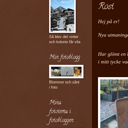
Rost
Hej på er!
Nya utmaning
Så blev det vinter
och kolonin får vila
Har glömt en 
Min fotoblogg
i mitt tycke v
Blommor och sånt
i foto
Mina
fototema i
fotobloggen