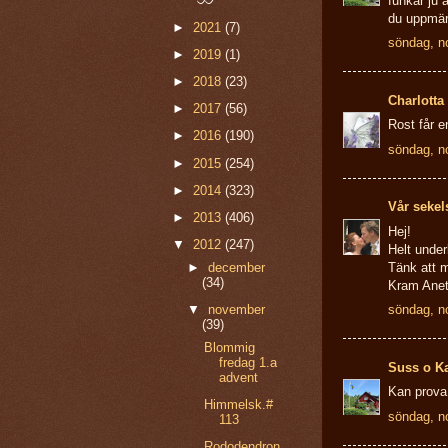
funkar ju a
du uppmä
►
2021
(7)
söndag, n
►
2019
(1)
►
2018
(23)
Charlotta
►
2017
(56)
Rost får e
►
2016
(190)
söndag, n
►
2015
(254)
►
2014
(323)
Vår sekel
►
2013
(406)
Hej!
▼
2012
(247)
Helt under
Tänk att m
►
december
(34)
Kram Anet
söndag, n
▼
november
(39)
Blommig
fredag 1.a
Suss o K
advent
Kan prova 
Himmelsk.#
söndag, n
113
Rododendron