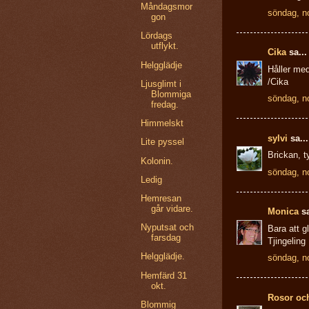
Måndagsmor
söndag, n
gon
Lördags
utflykt.
Cika
sa...
Helgglädje
Håller med
/Cika
Ljusglimt i
Blommiga
söndag, n
fredag.
Himmelskt
sylvi
sa...
Lite pyssel
Brickan, t
Kolonin.
söndag, n
Ledig
Hemresan
går vidare.
Monica
sa
Nyputsat och
Bara att g
farsdag
Tjingeling
Helgglädje.
söndag, n
Hemfärd 31
okt.
Rosor oc
Blommig