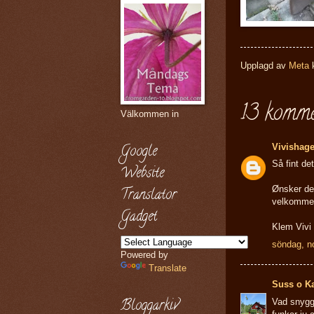
Upplagd av
Meta
13 komme
Välkommen in
Vivishag
Google
Så fint det
Website
Ønsker deg
Translator
velkomme
Gadget
Klem Vivi
söndag, n
Powered by
Translate
Suss o K
Bloggarkiv
Vad snyggt