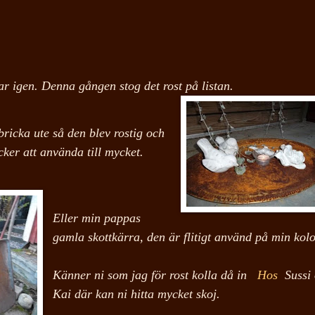
ar igen. Denna gången
stog
det rost på listan.
bricka ute så den
blev
rostig och
acker att använda till mycket.
Eller min pappas
gamla skottkärra, den är flitigt använd på min kol
Känner ni som jag för rost kolla då in
Hos
S
ussi
K
ai
där kan ni hitta mycket skoj.