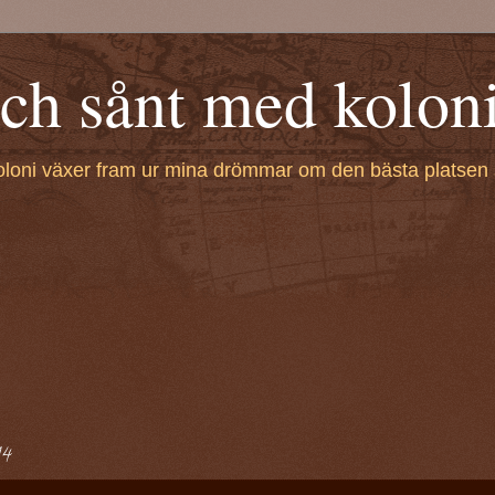
h sånt med kolon
oloni växer fram ur mina drömmar om den bästa platsen 
14