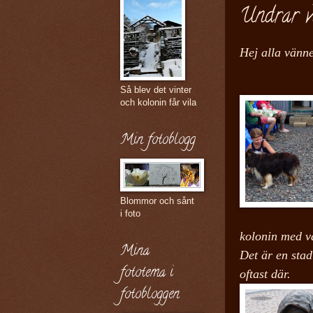
Undrar va
Hej alla vänne
Så blev det vinter
och kolonin får vila
Min fotoblogg
Blommor och sånt
i foto
kolonin med v
Mina
Det är en stad
fototema i
oftast där.
fotobloggen