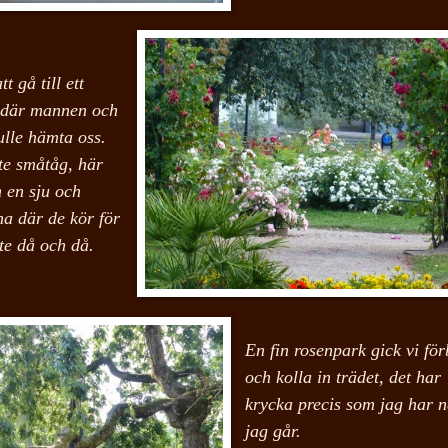
t gå till ett
e där mannen och
ulle hämta oss.
te småtåg, här
 en sju och
a där de kör för
te då och då.
En fin rosenpark gick vi för
och kolla in trädet, det har
krycka precis som jag har n
jag går.