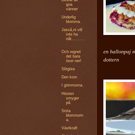
goa
vänner
Underlig
blomma.
Jasså,ni vill
inte ha
nåt...........
.
en hallonpaj m
Och regnet
det bara
dottern
öser ner!
Slitgöra
Den kom
I gömmorna.
Hösten
smyger
på.
Sista
blommorn
a.
Växtkraft