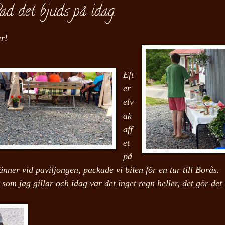
d det bjuds på idag.
r!
Eft
er
elv
ak
aff
et
på
änner vid paviljongen,
packade vi bilen för en tur till Borås.
 som jag gillar och idag var det inget regn heller, det gör det