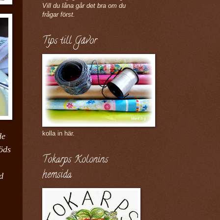
Vill du låna går det bra om du
frågar först.
Tips till Gåvor
kolla in här.
de
öds
Tokarps Kolonins
hemsida
d