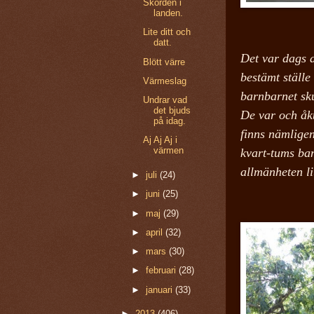
Skörden i
landen.
Lite ditt och
datt.
Det var dags at
Blött värre
bestämt ställ
Värmeslag
barnbarnet sk
Undrar vad
det bjuds
De var och åk
på idag.
finns nämligen
Aj Aj Aj i
värmen
kvart-tums ban
allmänheten li
►
juli
(24)
►
juni
(25)
►
maj
(29)
►
april
(32)
►
mars
(30)
►
februari
(28)
►
januari
(33)
►
2013
(406)