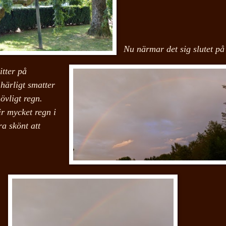
Nu närmar det sig slutet på
itter på
 härligt smatter
övligt regn.
r mycket regn i
ra skönt att