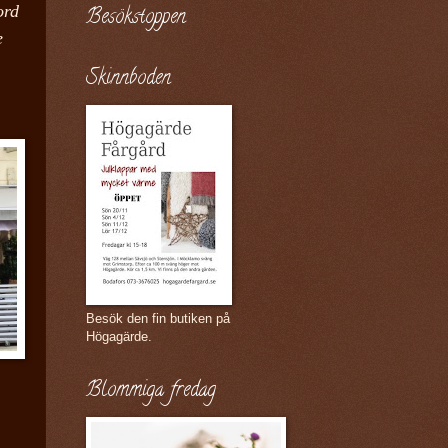
ord
Besökstoppen
e
Skinnboden
Besök den fin butiken på
Högagärde.
Blommiga fredag