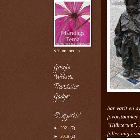
Välkommen in
Google
Website
Translator
Gadget
har varit en a
Bloggarkiv
favoritbutiker
"Hjärterum". I
►
2021
(7)
faller mig i s
►
2019
(1)