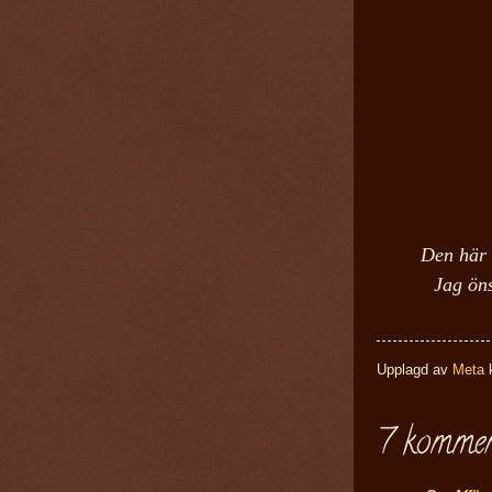
Den här 
Jag öns
Upplagd av
Meta
7 kommen