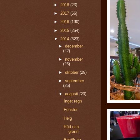
►
2018
(23)
►
2017
(56)
►
2016
(190)
►
2015
(254)
▼
2014
(323)
►
december
(22)
►
november
(26)
►
oktober
(29)
►
september
(25)
▼
augusti
(20)
Inget regn
Fönster
Helg
Röd och
grann
Besök av