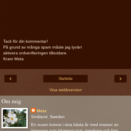
Tack för din kommentar!
På grund av många spam måste jag tyvärr
aktivera ordverifieringen tillsvidare.
Kram Meta
‹
›
Startsida
Visa webbversion
Om mig
Meta
Småland, Sweden
En vuxen kvinna i sina bästa år med massor av
intressen som blommor,mat, inredning och foto.