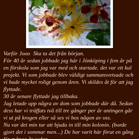
Varför Jooo Ska ta det från början.
För 40 år sedan jobbade jag här i Jönköping i fem år på
en förskola som jag var med och startade. det var ett kul
projekt. Vi som jobbade blev väldigt sammansvetsade och
vi hade mycket roligt genom åren. Vi skildes åt för att jag
flyttade.
30 år senare flyttade jag tillbaka.
Jag letade upp några av dom som jobbade där då. Sedan
dess har vi träffats två till tre gånger per år antingen går
vi ut på krogen eller så ses vi hos någon av oss.
Nu var det min tur att bjuda in till min kolonin. (borde
gjort det i sommar men...) De har varit här förut en gång
för många år sedan.