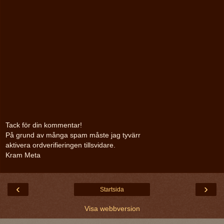
Tack för din kommentar!
På grund av många spam måste jag tyvärr
aktivera ordverifieringen tillsvidare.
Kram Meta
‹
›
Startsida
Visa webbversion